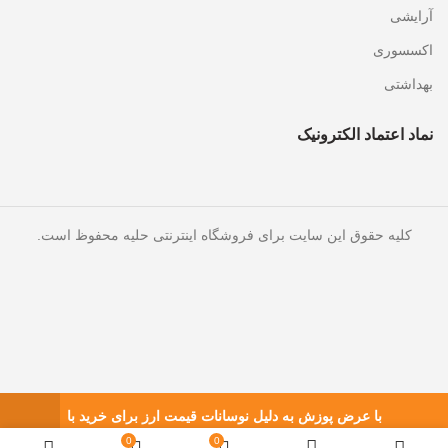
آرایشی
اکسسوری
بهداشتی
نماد اعتماد الکترونیک
کلیه حقوق این سایت برای فروشگاه اینترنتی حلیه محفوظ است.
با عرض پوزش به دلیل نوسانات قیمت ارز برای خرید با
شماره های 55161202 - 09357474743 تماس حاصل
0
0