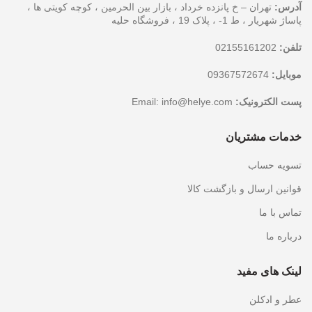
آدرس:
تهران – خ پانزده خرداد ، بازار بین الحرمین ، کوچه کویتی ها ،
پاساژ شهریار ، ط 1- ، پلاک 19 ، فروشگاه حلیه
تلفن:
02155161202
موبایل:
09367572674
پست الکترونیک:
Email:
info@helye.com
خدمات مشتریان
تسویه حساب
قوانین ارسال و بازگشت کالا
تماس با ما
درباره ما
لینک های مفید
عطر و ادکلن