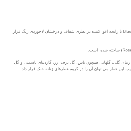
، نسخه ی زنانه آن در سال ۲۰۰۸ به بازار معرفی شد. عطر زنانه آنتونیو باندراس بلو سداکشن Blue Seduction 200ml با رایحه اغوا کننده در بطری شفاف و درخشان لاجوردی رنگ قرار
ه زیبای گلی، گلهایی همچون یاس، گل برف، رز، گاردنیای یاسمنی و گل
رکیب این عطر می توان آن را در گروه عطرهای زنانه خنک قرار داد.