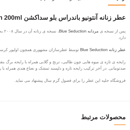
عطر زنانه آنتونیو باندراس بلو سداکشن Blue Seduction 200ml
پس از نسخه ی
مردانه Blue Seduction
دارد.
عطر زنانه Blue Seduction
توسط عطرسازان مشهوری همچون اولیور کرسپ (Olivier Cresp)، الیزابت ویدال (Olivier Cresp) و رزندو متیو (Rosendo Mateu) ساخته
رایحه ی تازه ی میوه هایی چون طالبی، ترنج و گلابی همراه با رایحه برگ ب
صدتومانی. در آخر ترکیب رایحه تازه و دلپسند تمشک و نعناع هندی همراه با ر
فروشگاه حلیه این عطر را برای فصول گرم سال پیشنهاد می نماید.
محصولات مرتبط