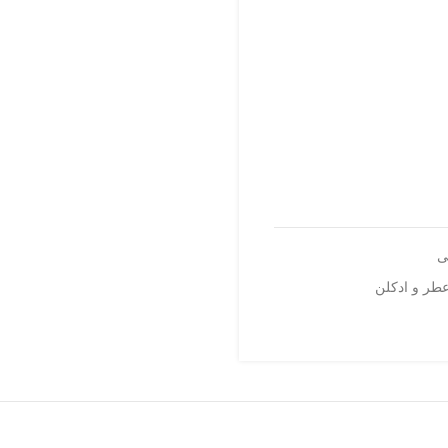
ی
طر و ادکلن