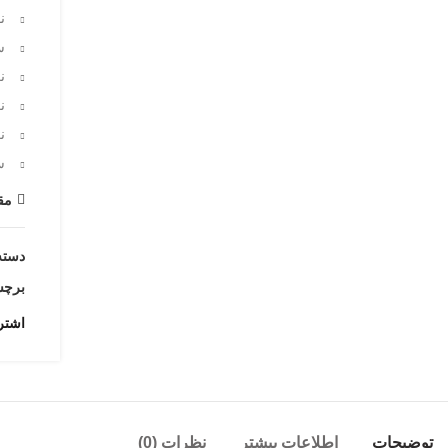
ن
س
ن
ن
ن
س
مق
دسته
برچ
اشتر
توضیحات
اطلاعات بیشتر
نظرات (0)