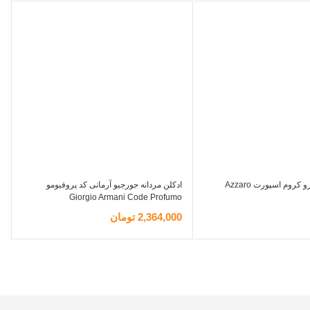
ادکلن مردانه آزارو کروم اسپورت Azzaro
ادکلن مردانه جورجیو آرمانی کد پروفیومو
P
Giorgio Armani Code Profumo
2,364,000
تومان
0
ر
افزودن به سبد خرید
ا