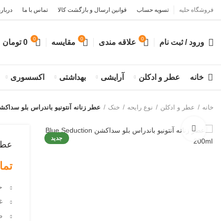
فروشگاه حلیه
تسویه حساب
قوانین ارسال و بازگشت کالا
تماس با ما
درباره
0
0
0
ورود / ثبت نام
علاقه مندی
مقایسه
0
تومان
خانه
عطر و ادکلن
آرایشی
بهداشتی
اکسسوری
خانه
عطر و ادکلن
نوع رایحه
خنک
عطر زنانه آنتونیو باندراس بلو سداکشن Blue Seduction 200ml (
بزرگنمایی تصویر
جدید
عطر زن
تما
ح
غل
طرا