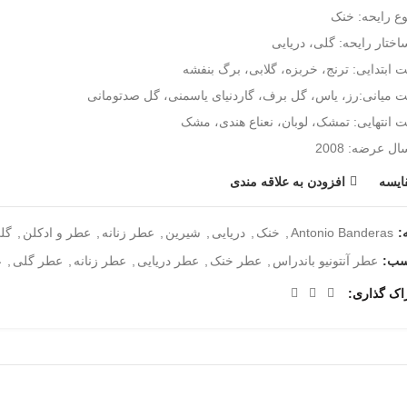
وع رایحه: خنک
اختار رایحه: گلی، دریایی
ت ابتدایی: ترنج، خربزه، گلابی، برگ بنفشه
ت میانی:رز، یاس، گل برف، گاردنیای یاسمنی، گل صدتومانی
ت انتهایی: تمشک، لوبان، نعناع هندی، مشک
ال عرضه: 2008
ایسه
افزودن به علاقه مندی
:
Antonio Banderas
,
خنک
,
دریایی
,
شیرین
,
عطر زنانه
,
عطر و ادکلن
,
گل
سب:
عطر آنتونیو باندراس
,
عطر خنک
,
عطر دریایی
,
عطر زنانه
,
عطر گلی
,
ع
اک گذاری