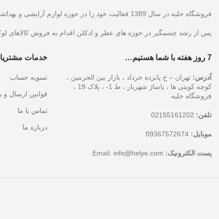
فروشگاه حلیه در سال 1389 فعالیت خود را در حوزه لوازم آرایشی و بهداشتی آغاز نمود که پس از آن با توجه به وجود آمدن بازار های جدید اقدام به فروش کالا در حوزه اینترنت نموده است.
پس از رشد چشمگیر در حوزه های عطر و ادکلن اقدام به فروش کالاهای لو
7 روز هفته با شما هستیم…
خدمات مشتریا
آدرس:
تهران – خ پانزده خرداد ، بازار بین الحرمین ،
تسویه حساب
کوچه کویتی ها ، پاساژ شهریار ، ط 1- ، پلاک 19 ،
قوانین ارسال و ب
فروشگاه حلیه
تماس با ما
تلفن:
02155161202
درباره ما
موبایل:
09367572674
پست الکترونیک:
Email:
info@helye.com