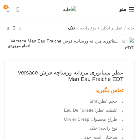
0
منو
خانه
عطر و ادکلن
نوع رایحه
خنک
بزرگنمایی تصویر
اتمام موجودی
عطر مینیاتوری مردانه ورساچه فرش Versace
Man Eau Fraiche EDT
تماس بگیرید
حجم عطر: 5ml
غلظت عطر: Eau De Toilette
طراح محصول: Olivier Cresp
نوع رایحه: خنک
ساختار رایحه: چوبی