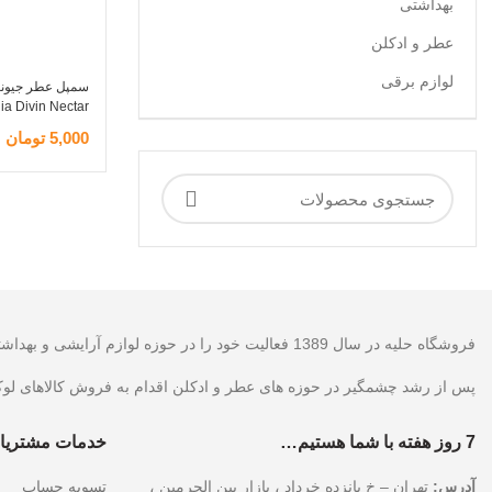
بهداشتی
عطر و ادکلن
لوازم برقی
سمپل عطر جیونچی 
ia Divin Nectar
5,000
تومان
اطلاعات بیشتر
فروشگاه حلیه در سال 1389 فعالیت خود را در حوزه لوازم آرایشی و بهداشتی آغاز نمود که پس از آن با توجه به وجود آمدن بازار های جدید اقدام به فروش کالا در حوزه اینترنت نموده است.
پس از رشد چشمگیر در حوزه های عطر و ادکلن اقدام به فروش کالاهای لو
7 روز هفته با شما هستیم…
خدمات مشتریا
آدرس:
تهران – خ پانزده خرداد ، بازار بین الحرمین ،
تسویه حساب