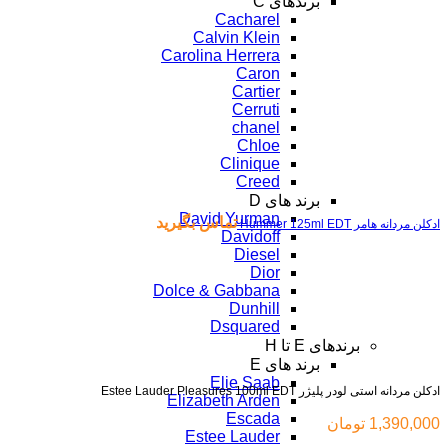
برندهای C
Cacharel
Calvin Klein
Carolina Herrera
Caron
Cartier
Cerruti
chanel
Chloe
Clinique
Creed
برند های D
David Yurman
تماس بگیرید
ادکلن مردانه هامر Hummer 125ml EDT
Davidoff
Diesel
Dior
Dolce & Gabbana
بزرگنمایی تصویر
Dunhill
Dsquared
برندهای E تا H
برند های E
Elie Saab
ادکلن مردانه استی لودر پلیژر Estee Lauder Pleasures 100ml EDT
Elizabeth Arden
Escada
1,390,000
تومان
Estee Lauder