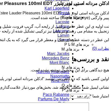
ادکلن مردانه استی لودر پلیژر Estee Lauder Pleasures 100ml EDT
برند های K
Karl Lagerfeld
Kenzo
ادکلن مردانه استی لودر پلیژر Estee Lauder Pleasures 100ml EDT از برند نام آشنای
برند های L
پییر وارگنی (Pierre Wargnye) ساخته شده است.
Lacoste
Lalique
نت اولیه ی این عطر خاص ترکیبی از رایحه آب، گریپ فروت، شلیل و
Lancome
زنجبیل به مشام می رسد و در پایان نیز ترکیبی تشکیل شده از رایح
Lanvin
Loewe
این عطر در دسته عطرهای خنک و معطر قرار می گیرد که به یک انتخا
برند های M تا P
نظرات (0)
برند های M
Marc Jacobs
نقد و بررسی‌ها
Mercedes Benz
Mont Blanc
برند های N
هیچ دیدگاهی برای این محصول نوشته نشده است.
Narciso Rodriguez
Nasomatto
اولین کسی باشید که دیدگاهی می نویسد “ادکلن مردانه استی لودر پلیژر ee Lauder Pleasures 100ml EDT
Nina Ricci
برند های O
نشانی ایمیل شما منتشر نخواهد شد.
بخش‌های موردنیاز علامت‌گذاری 
برند های P
Paco Rabanne
امتیاز شما
*
Parfums De Marly
Police
Prada