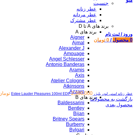
منو
جنسیت
عطر زنانه
عطر مردانه
عطر مشترک
برند های A تا D
برند های A
ورود / ثبت نام
Aigner
0
محصول
/
0
تومان
Ajmal
Alexander J
Amouage
Angel Schlesser
Antonio Banderas
Aramis
Axis
Atelier Cologne
Atkinsons
Azzaro
2,390,000
تومان
عطر زنانه استی لودر پلیژر Estee Lauder Pleasures 100ml EDP
برند های B
بازگشت به محصولات
Baldessarini
محصول بعدی
Bentley
Bijan
Britney Spears
Burberry
Bvlgari