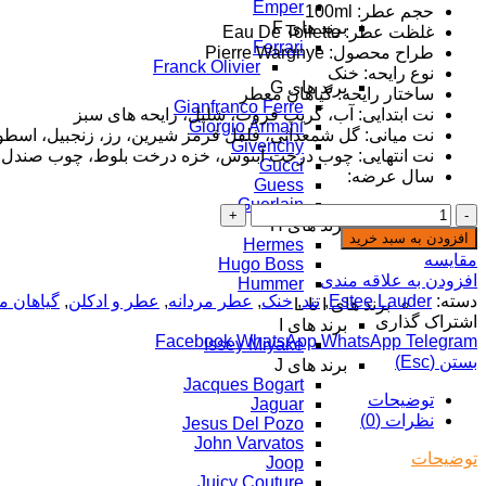
Emper
حجم عطر: 100ml
برند های F
غلظت عطر: Eau De Toilette
Ferrari
طراح محصول: Pierre Wargnye
Franck Olivier
نوع رایحه: خنک
برند های G
ساختار رایحه: گیاهان معطر
Gianfranco Ferre
نت ابتدایی: آب، گریپ فروت، شلیل، رایحه های سبز
Giorgio Armani
نت میانی: گل شمعدانی، فلفل قرمز شیرین، رز، زنجبیل، اسط
Givenchy
نت انتهایی: چوب درخت آبنوس، خزه درخت بلوط، چوب صندل
Gucci
سال عرضه:
Guess
Guerlain
ادکلن
برند های H
مردانه
افزودن به سبد خرید
Hermes
استی
مقایسه
Hugo Boss
لودر
افزودن به علاقه مندی
Hummer
پلیژر
دسته:
Estee Lauder
,
تند
,
خنک
,
عطر مردانه
,
عطر و ادکلن
,
گیاهان م
برند های I تا L
Estee
اشتراک گذاری
برند های I
Lauder
Facebook
WhatsApp
WhatsApp
Telegram
Issey Miyake
Pleasures
بستن (Esc)
برند های J
100ml
Jacques Bogart
EDT
توضیحات
Jaguar
عدد
نظرات (0)
Jesus Del Pozo
John Varvatos
توضیحات
Joop
Juicy Couture