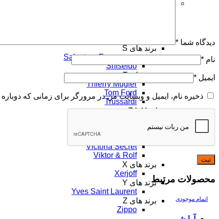
برند های Q تا T
برند های R
Ralph Lauren
Rihanna
Roberto Cavalli
دیدگاه شما
*
برند های S
Salvatore Ferragamo
نام
*
Shiseido
برند های T
ایمیل
*
Thierry Mugler
Tom Ford
ذخیره نام، ایمیل و وبسایت من در مرورگر برای زمانی که دوباره 
Trussardi
برند های U تا Z
برند های V
Valentino
Versace
Victoria Secret
Viktor & Rolf
برند های X
Xerjoff
محصولات مرتبط
برند های Y
Yves Saint Laurent
اتمام موجودی
برند های Z
Zippo
آرایشی