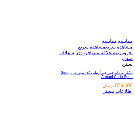
مقایسه
مقایسه
مشاهده سریع
مشاهده سریع
افزودن به علاقه مندی
افزودن به علاقه
مندی
بستن
ادکلن مردانه جیورجیو آرمانی کد اسپورت Giorgio
Armani Code Sport
859,000
تومان
اطلاعات بیشتر