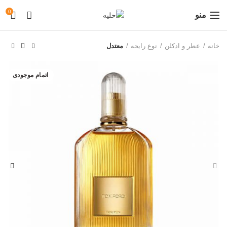
0
منو
خانه
عطر و ادکلن
نوع رایحه
معتدل
اتمام موجودی