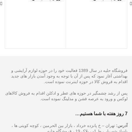
se
تم
اط
فروشگاه حلیه در سال 1389 فعالیت خود را در حوزه لوازم آرایشی و
بهداشتی آغاز نمود که پس از آن با توجه به وجود آمدن بازار های جدید
اقدام به فروش کالا در حوزه اینترنت نموده است.
پس از رشد چشمگیر در حوزه های عطر و ادکلن اقدام به فروش کالاهای
لوکس و ورود به عرصه فشن و مدلینگ نموده است.
7 روز هفته با شما هستیم…
آدرس:
تهران – خ پانزده خرداد ، بازار بین الحرمین ، کوچه کویتی ها ،
پاساژ شهریار ، ط 1- ، پلاک 19 ، فروشگاه حلیه