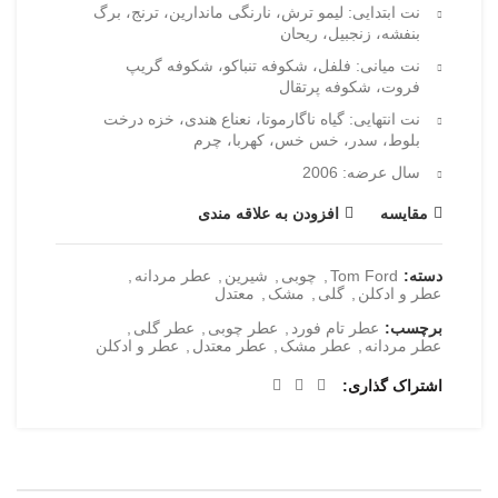
نت ابتدایی: لیمو ترش،
نارنگی ماندارین،
ترنج،
برگ
بنفشه،
زنجبیل، ریحان
نت میانی: فلفل، شکوفه تنباکو،
شکوفه گریپ
فروت،
شکوفه پرتقال
نت انتهایی: گیاه ناگارموتا،
نعناع هندی،
خزه درخت
بلوط،
سدر،
خس خس، کهربا،
چرم
سال عرضه: 2006
مقایسه
افزودن به علاقه مندی
دسته:
Tom Ford
,
چوبی
,
شیرین
,
عطر مردانه
,
عطر و ادکلن
,
گلی
,
مشک
,
معتدل
برچسب:
عطر تام فورد
,
عطر چوبی
,
عطر گلی
,
عطر مردانه
,
عطر مشک
,
عطر معتدل
,
عطر و ادکلن
اشتراک گذاری