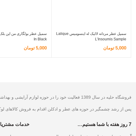
سمپل عطر مردانه لالیک له اینسومیس Lalique
In Black
L’Insoumis Sample
5,000
تومان
5,000
تومان
اطلاعات بیشتر
اطلاعات بیشتر
فروشگاه حلیه در سال 1389 فعالیت خود را در حوزه لوازم آرایشی و بهداشتی آغاز نمود که پس از آن با توجه به وجود آمدن بازار های جدید اقدام به فروش کالا در حوزه اینترنت نموده است.
پس از رشد چشمگیر در حوزه های عطر و ادکلن اقدام به فروش کالاهای لو
7 روز هفته با شما هستیم…
خدمات مشتریا