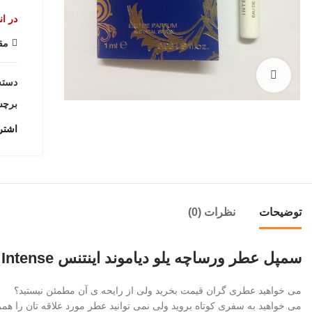
در ان
مق
بزرگنمایی تصویر
دسته
برچ
اشتر
توضیحات
نظرات (0)
سمپل عطر ورساچه یلو دیاموند اینتنس Versace Yellow Diamond Intense
می خواهید عطری گران قیمت بخرید ولی از رایحه ی آن مطمئن نیستید؟
می خواهید به سفری کوتاه بروید ولی نمی توانید عطر مورد علاقه تان را همر