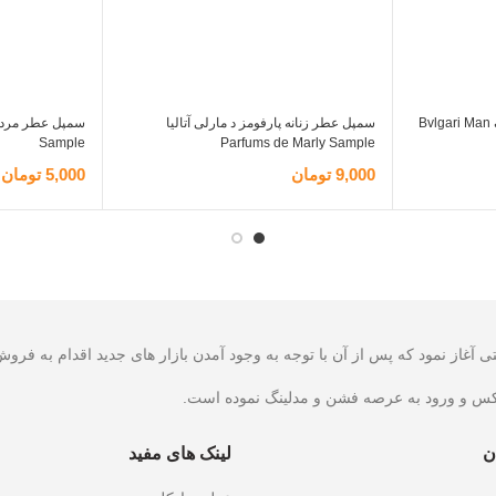
سمپل عطر بولگاری من این بلک Bvlgari Man
سمپل عطر زنانه پارفومز د مارلی آتالیا
Sample
Parfums de Marly Sample
9,000
تومان
5,000
تومان
اطلاعات بیشتر
اطلاعات بیشت
کس و ورود به عرصه فشن و مدلینگ نموده است.
ن
لینک های مفید