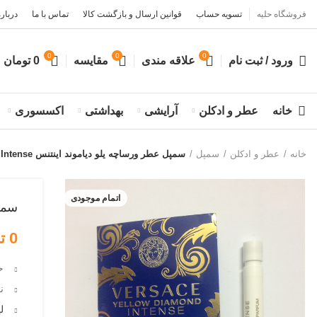
فروشگاه حلیه
تسویه حساب
قوانین ارسال و بازگشت کالا
تماس با ما
درباره
0
0
0
ورود / ثبت نام
علاقه مندی
مقایسه
0
تومان
خانه
عطر و ادکلن
آرایشی
بهداشتی
اکسسوری
خانه
عطر و ادکلن
سمپل
سمپل عطر ورساچه یلو دیاموند اینتنس Versace Yellow Diamond Intense
اتمام موجودی
سمپل ع
0
ت
حج
ن
ل