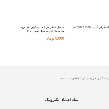
سمپل عطر مردانه گرلن آیدیل Guerlain Ideal
سمپل عطر مردانه دیسکوارد هی وود
e
Dsquared He wood Sample
5,000
تومان
0
ر
اطلاعات بیشتر
ا
نماد اعتماد الکترونیک